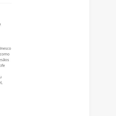
m
 Unesco
, como
tesãos
ife
u
l,