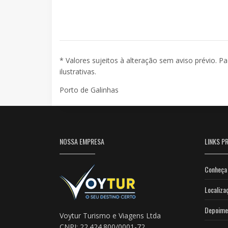
* Valores sujeitos à alteração sem aviso prévio. P
ilustrativas.
Porto de Galinhas
NOSSA EMPRESA
LINKS PR
Conheça 
Localiza
Depoime
Voytur Turismo e Viagens Ltda
CNPJ: 22.424.800/0001-72