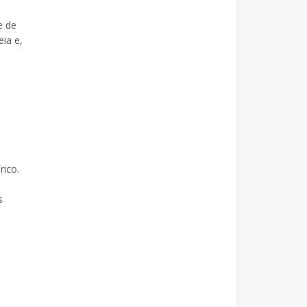
e de
eia e,
rico.
s