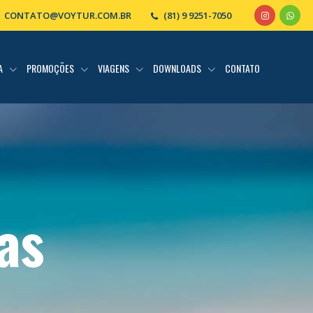
CONTATO@VOYTUR.COM.BR
(81) 9 9251-7050
IA
PROMOÇÕES
VIAGENS
DOWNLOADS
CONTATO
as