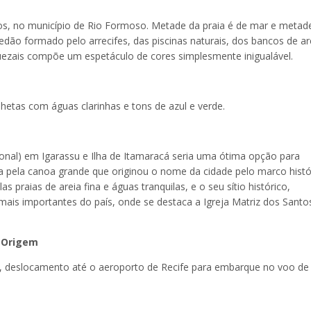
ros, no município de Rio Formoso. Metade da praia é de mar e metad
redão formado pelo arrecifes, das piscinas naturais, dos bancos de ar
zais compõe um espetáculo de cores simplesmente inigualável.
hetas com águas clarinhas e tons de azul e verde.
ional) em Igarassu e Ilha de Itamaracá seria uma ótima opção para
a pela canoa grande que originou o nome da cidade pelo marco histó
s praias de areia fina e águas tranquilas, e o seu sítio histórico,
 mais importantes do país, onde se destaca a Igreja Matriz dos Santo
e Origem
o, deslocamento até o aeroporto de Recife para embarque no voo de