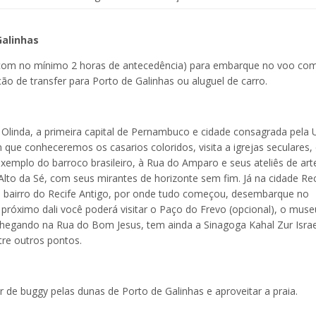
Galinhas
(com no mínimo 2 horas de antecedência) para embarque no voo co
ão de transfer para Porto de Galinhas ou aluguel de carro.
. Olinda, a primeira capital de Pernambuco e cidade consagrada pela
 que conheceremos os casarios coloridos, visita a igrejas seculares
exemplo do barroco brasileiro, à Rua do Amparo e seus ateliês de ar
 Alto da Sé, com seus mirantes de horizonte sem fim. Já na cidade Rec
o bairro do Recife Antigo, por onde tudo começou, desembarque no
 próximo dali você poderá visitar o Paço do Frevo (opcional), o muse
. Chegando na Rua do Bom Jesus, tem ainda a Sinagoga Kahal Zur Israe
tre outros pontos.
de buggy pelas dunas de Porto de Galinhas e aproveitar a praia.