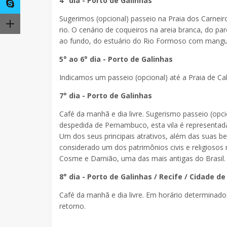
4° dia - Porto de Galinhas
Sugerimos (opcional) passeio na Praia dos Carnei
rio. O cenário de coqueiros na areia branca, do pa
ao fundo, do estuário do Rio Formoso com mangue
5° ao 6° dia - Porto de Galinhas
Indicamos um passeio (opcional) até a Praia de Cal
7° dia - Porto de Galinhas
Café da manhã e dia livre. Sugerismo passeio (opc
despedida de Pernambuco, esta vila é representad
Um dos seus principais atrativos, além das suas bela
considerado um dos patrimônios civis e religiosos
Cosme e Damião, uma das mais antigas do Brasil.
8° dia - Porto de Galinhas / Recife / Cidade d
Café da manhã e dia livre. Em horário determinad
retorno.