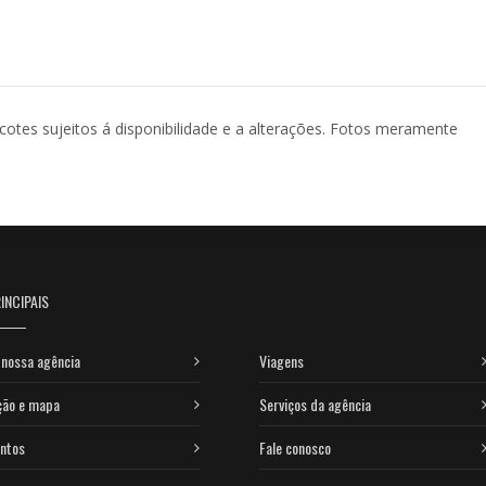
acotes sujeitos á disponibilidade e a alterações. Fotos meramente
INCIPAIS
nossa agência
Viagens
ção e mapa
Serviços da agência
ntos
Fale conosco