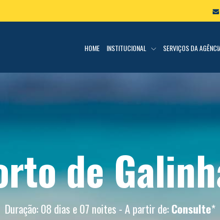
HOME
INSTITUCIONAL
SERVIÇOS DA AGÊNC
orto de Galinh
Duração: 08 dias e 07 noites - A partir de:
Consulte
*