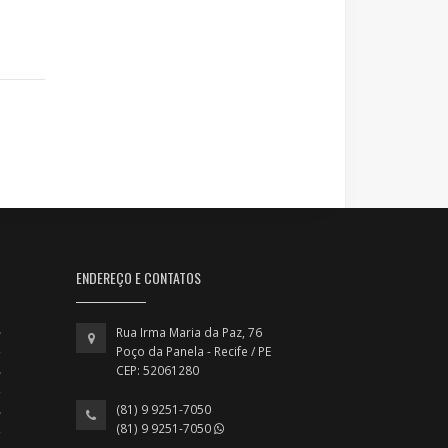
ENDEREÇO E CONTATOS
Rua Irma Maria da Paz, 76
Poço da Panela - Recife / PE
CEP: 52061280
(81) 9 9251-7050
(81) 9 9251-7050