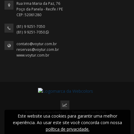
Rua Irma Maria da Paz, 76
Poço da Panela - Recife / PE
CEP: 52061280
(81) 9 9251-7050
(81) 9 9251-7050
contato@voytur.com.br
reservas@voytur.com.br
www.voytur.com.br
Política de privacidade
|
Termos e Condições
Este website usa cookies para garantir uma melhor
2022 © Todos os direitos reservados.
experiência. Ao usar este site você concorda com nossa
política de privacidade.