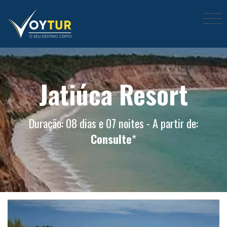
Jatiúca Resort
Duração: 08 dias e 07 noites - A partir de:
Consulte
*